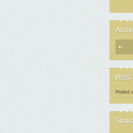
Archi
RSS
Přehled 
Statis