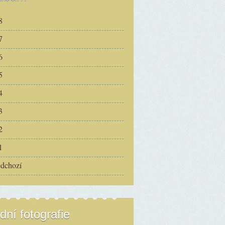
8
7
6
5
4
3
2
1
edchozí
dní fotografie