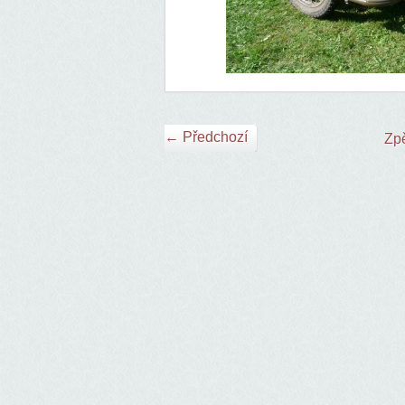
← Předchozí
Zpě