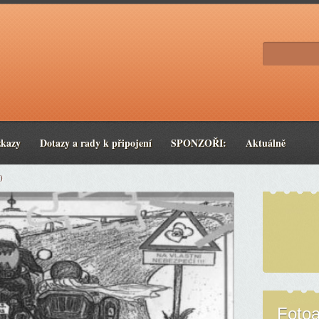
zkazy
Dotazy a rady k připojení
SPONZOŘI:
Aktuálně
0
Foto