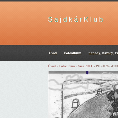
S a j d k á r K l u b
Úvod
Fotoalbum
nápady, názory, v
Úvod
»
Fotoalbum
»
Sraz 2011
»
P1060287-120