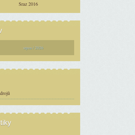
Sraz 2016
v
srpen / 2026
zdrojů
tiky