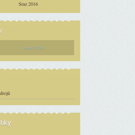
Sraz 2016
v
srpen / 2026
zdrojů
tiky