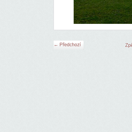
← Předchozí
Zpě