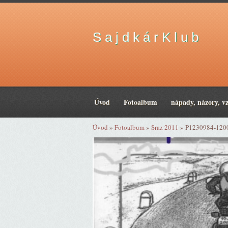
S a j d k á r K l u b
Úvod
Fotoalbum
nápady, názory, v
Úvod
»
Fotoalbum
»
Sraz 2011
»
P1230984-120