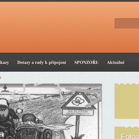
zkazy
Dotazy a rady k připojení
SPONZOŘI:
Aktuálně
0
Foto