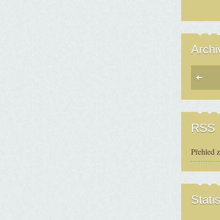
Archi
RSS
Přehled 
Statis