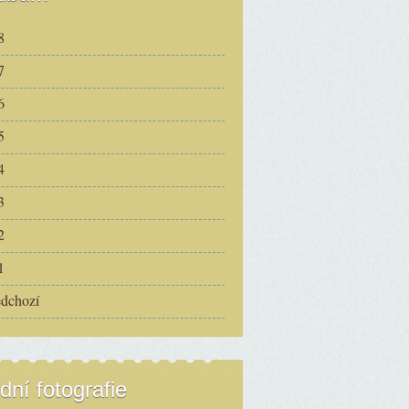
8
7
6
5
4
3
2
1
edchozí
dní fotografie