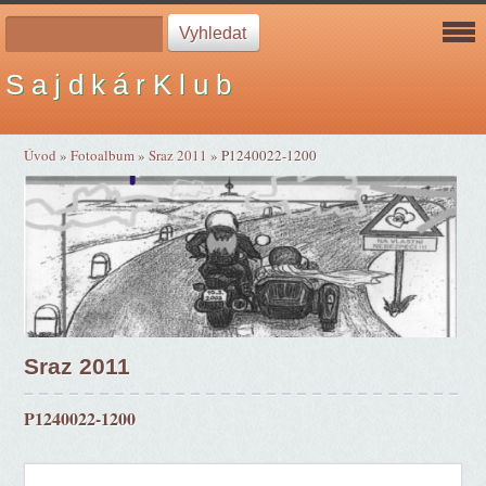
S a j d k á r K l u b
Úvod
»
Fotoalbum
»
Sraz 2011
»
P1240022-1200
Sraz 2011
P1240022-1200