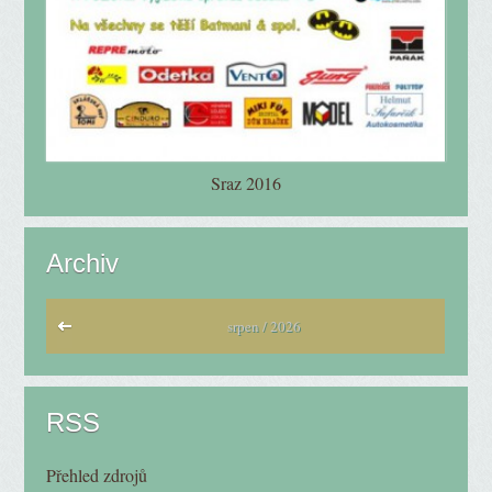
Sraz 2016
Archiv
srpen / 2026
RSS
Přehled zdrojů