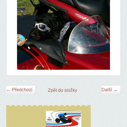
← Předchozí
Další →
Zpět do složky