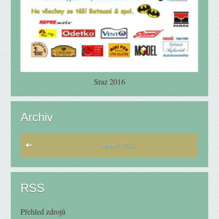
Sraz 2016
Archiv
srpen / 2026
RSS
Přehled zdrojů