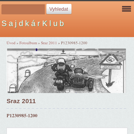
S a j d k á r K l u b
Úvod
»
Fotoalbum
»
Sraz 2011
»
P1230985-1200
Sraz 2011
P1230985-1200