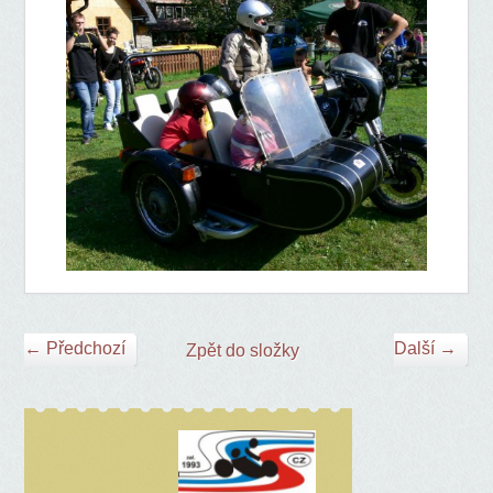
← Předchozí
Další →
Zpět do složky