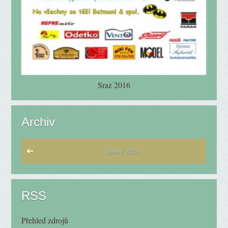
Sraz 2016
Archiv
srpen / 2026
RSS
Přehled zdrojů