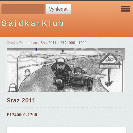
S a j d k á r K l u b
Úvod
»
Fotoalbum
»
Sraz 2011
»
P1240001-1200
Sraz 2011
P1240001-1200