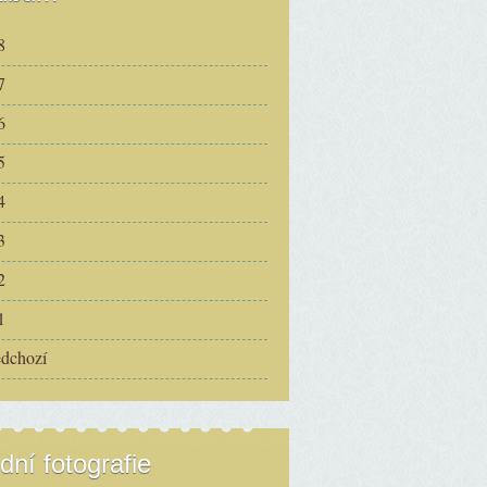
8
7
6
5
4
3
2
1
edchozí
dní fotografie