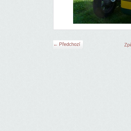
← Předchozí
Zpě