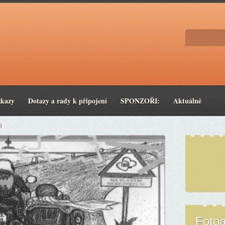
zkazy
Dotazy a rady k připojení
SPONZOŘI:
Aktuálně
0
Foto