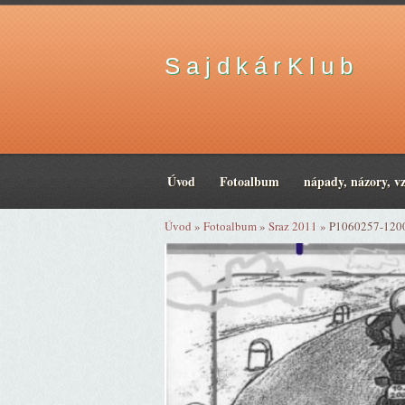
S a j d k á r K l u b
Úvod
Fotoalbum
nápady, názory, v
Úvod
»
Fotoalbum
»
Sraz 2011
»
P1060257-120