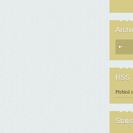
Archi
RSS
Přehled 
Statis