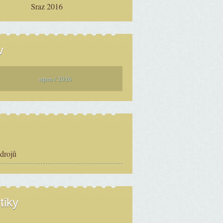
Sraz 2016
v
srpen / 2026
zdrojů
tiky