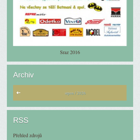
Sraz 2016
Archiv
srpen / 2026
RSS
Přehled zdrojů