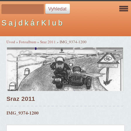
S a j d k á r K l u b
Úvod
»
Fotoalbum
»
Sraz 2011
»
IMG_9374-1200
Sraz 2011
IMG_9374-1200