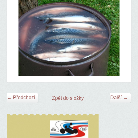
← Předchozí
Další →
Zpět do složky