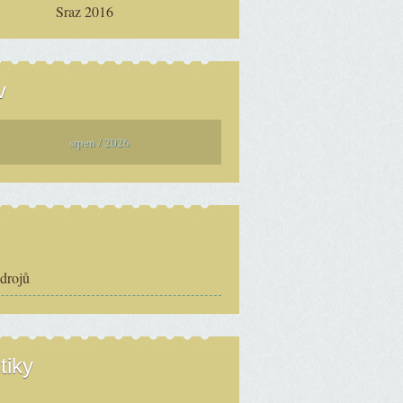
Sraz 2016
v
srpen / 2026
zdrojů
tiky