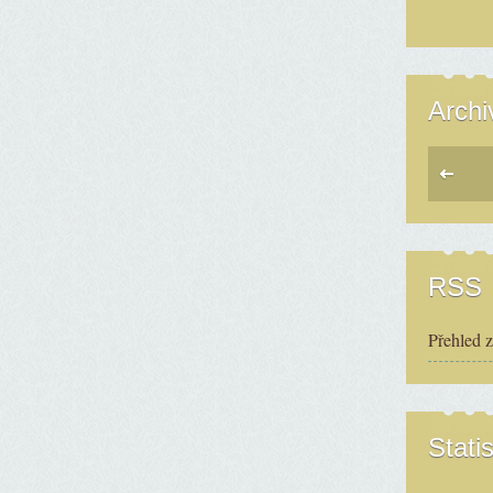
Archi
RSS
Přehled 
Statis