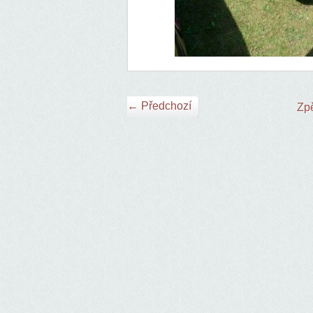
← Předchozí
Zpě