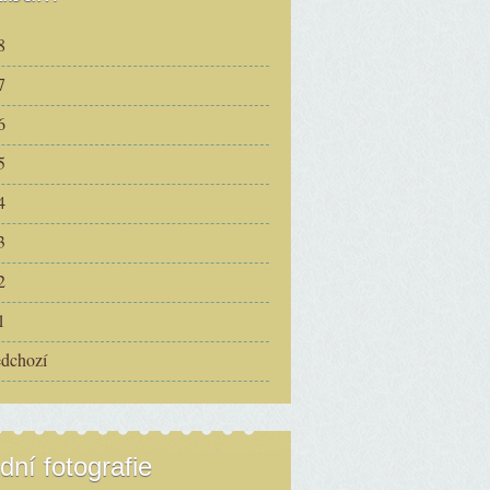
8
7
6
5
4
3
2
1
edchozí
dní fotografie