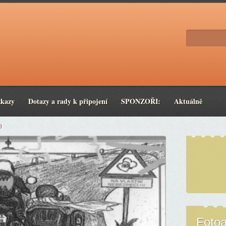
zkazy
Dotazy a rady k připojení
SPONZOŘI:
Aktuálně
0
Foto