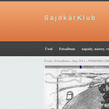
S a j d k á r K l u b
Úvod
Fotoalbum
nápady, názory, v
Úvod
»
Fotoalbum
»
Sraz 2011
»
P1060300-120