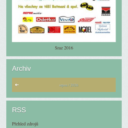
Sraz 2016
Archiv
srpen / 2026
RSS
Přehled zdrojů