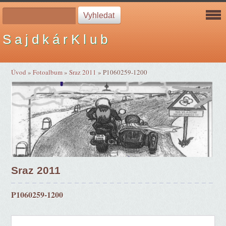
S a j d k á r K l u b
Úvod
»
Fotoalbum
»
Sraz 2011
»
P1060259-1200
Sraz 2011
P1060259-1200