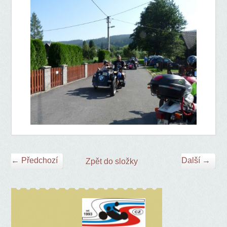
← Předchozí
Další →
Zpět do složky