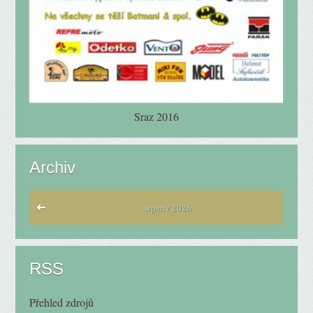
Sraz 2016
Archiv
srpen / 2026
RSS
Přehled zdrojů