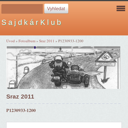
S a j d k á r K l u b
Úvod
»
Fotoalbum
»
Sraz 2011
»
P1230933-1200
Sraz 2011
P1230933-1200