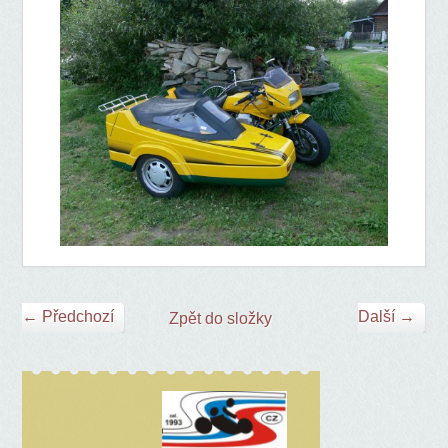
← Předchozí
Další →
Zpět do složky