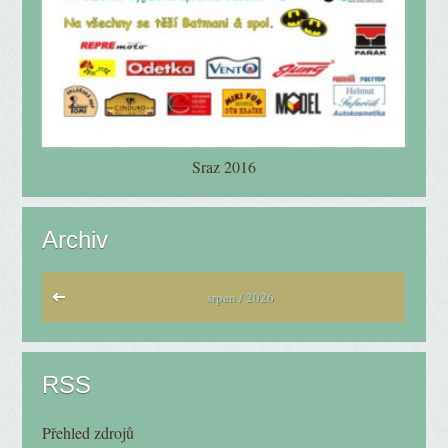
Sraz 2016
Archiv
srpen / 2026
RSS
Přehled zdrojů