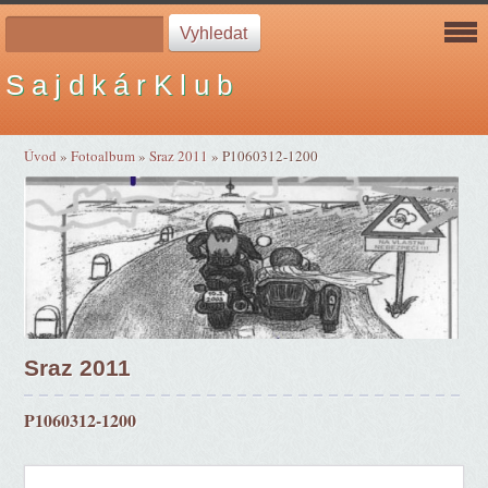
S a j d k á r K l u b
Úvod
»
Fotoalbum
»
Sraz 2011
»
P1060312-1200
Sraz 2011
P1060312-1200