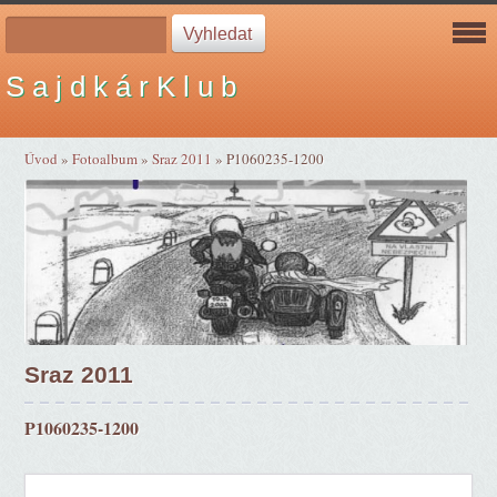
S a j d k á r K l u b
Úvod
»
Fotoalbum
»
Sraz 2011
»
P1060235-1200
Sraz 2011
P1060235-1200