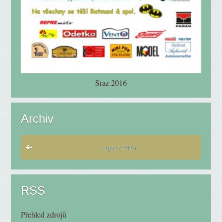
Sraz 2016
Archiv
srpen / 2026
RSS
Přehled zdrojů