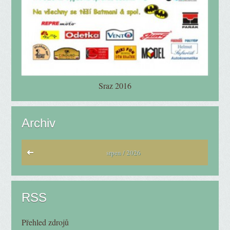
Sraz 2016
Archiv
srpen / 2026
RSS
Přehled zdrojů