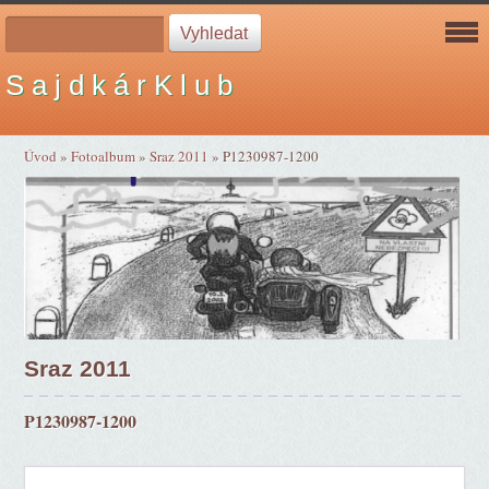
S a j d k á r K l u b
Úvod
»
Fotoalbum
»
Sraz 2011
»
P1230987-1200
Sraz 2011
P1230987-1200