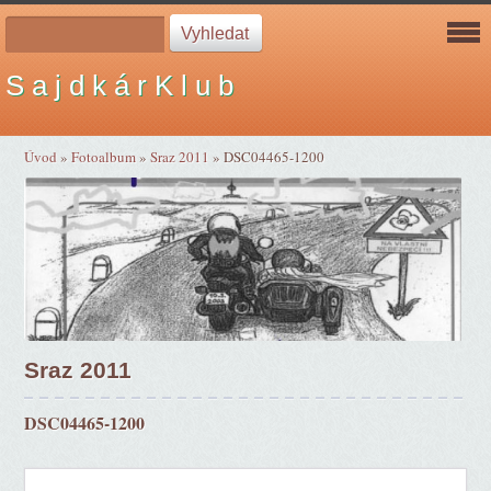
S a j d k á r K l u b
Úvod
»
Fotoalbum
»
Sraz 2011
»
DSC04465-1200
Sraz 2011
DSC04465-1200