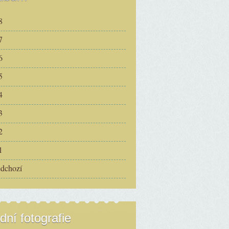
8
7
6
5
4
3
2
1
edchozí
dní fotografie