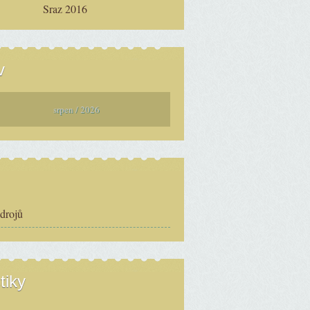
Sraz 2016
v
srpen / 2026
zdrojů
tiky