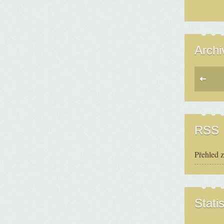
Archi
RSS
Přehled 
Statis