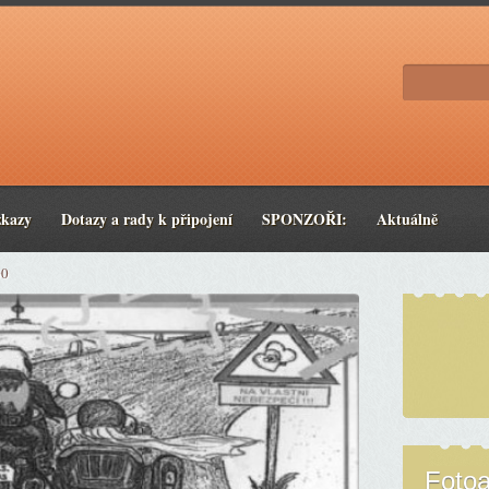
zkazy
Dotazy a rady k připojení
SPONZOŘI:
Aktuálně
00
Foto