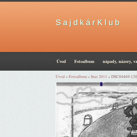
S a j d k á r K l u b
Úvod
Fotoalbum
nápady, názory, v
Úvod
»
Fotoalbum
»
Sraz 2011
»
DSC04469-12