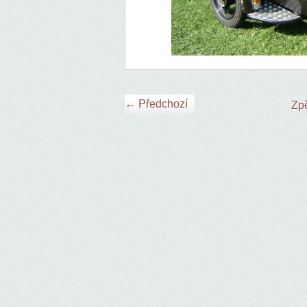
← Předchozí
Zpě