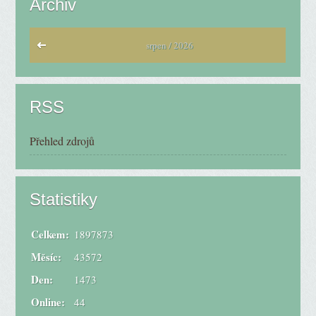
Archiv
srpen / 2026
RSS
Přehled zdrojů
Statistiky
Celkem:
1897873
Měsíc:
43572
Den:
1473
Online:
44