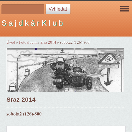
S a j d k á r K l u b
Úvod
»
Fotoalbum
»
Sraz 2014
»
sobota2 (126)-800
Sraz 2014
sobota2 (126)-800