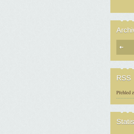
Archi
RSS
Přehled 
Statis