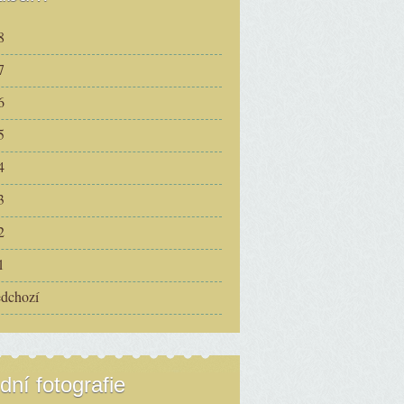
8
7
6
5
4
3
2
1
edchozí
dní fotografie