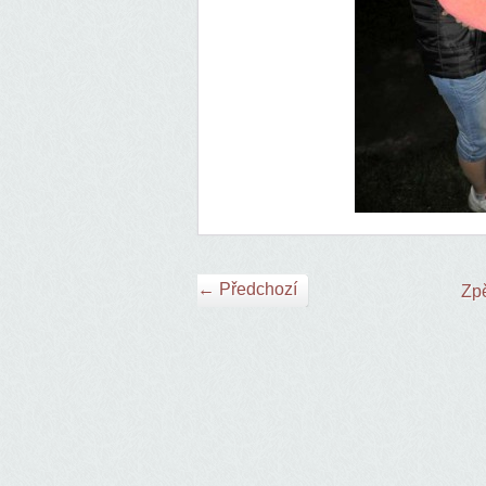
← Předchozí
Zpě