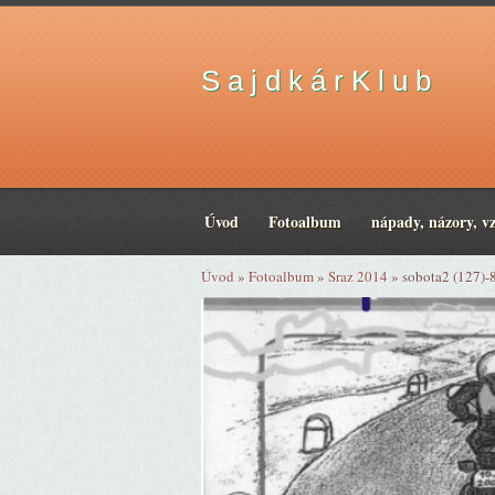
S a j d k á r K l u b
Úvod
Fotoalbum
nápady, názory, v
Úvod
»
Fotoalbum
»
Sraz 2014
»
sobota2 (127)-