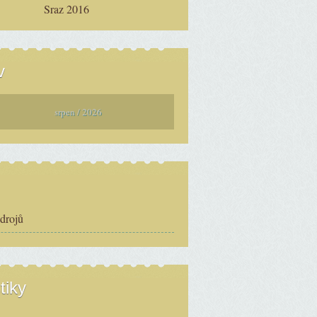
Sraz 2016
v
srpen / 2026
zdrojů
tiky