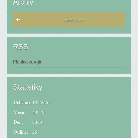
Archiv
srpen / 2026
RSS
Přehled zdrojů
Statistiky
Celkem:
1895926
Měsíc:
43279
Den:
2329
Online:
25