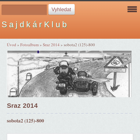
S a j d k á r K l u b
Úvod
»
Fotoalbum
»
Sraz 2014
»
sobota2 (125)-800
Sraz 2014
sobota2 (125)-800