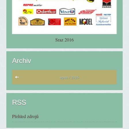
Sraz 2016
Archiv
srpen / 2026
RSS
Přehled zdrojů