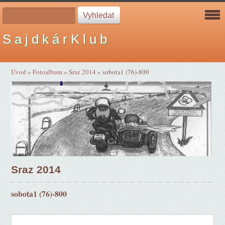
S a j d k á r K l u b
Úvod
»
Fotoalbum
»
Sraz 2014
»
sobota1 (76)-800
Sraz 2014
sobota1 (76)-800