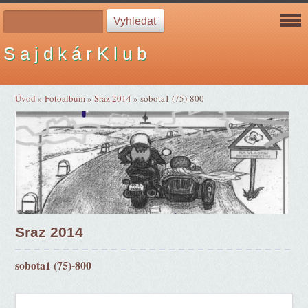
S a j d k á r K l u b
Úvod
»
Fotoalbum
»
Sraz 2014
»
sobota1 (75)-800
Sraz 2014
sobota1 (75)-800