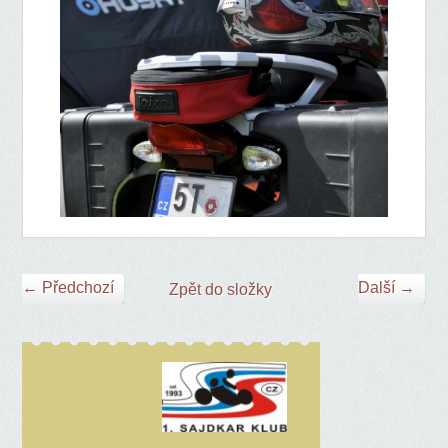
← Předchozí
Další →
Zpět do složky