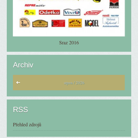
Sraz 2016
Archiv
srpen / 2026
RSS
Přehled zdrojů