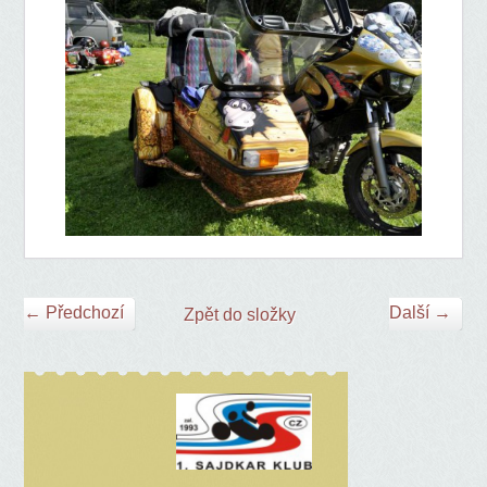
← Předchozí
Další →
Zpět do složky