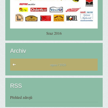
Sraz 2016
Archiv
srpen / 2026
RSS
Přehled zdrojů