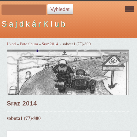
S a j d k á r K l u b
Úvod
»
Fotoalbum
»
Sraz 2014
»
sobota1 (77)-800
Sraz 2014
sobota1 (77)-800