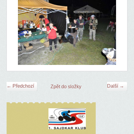
← Předchozí
Další →
Zpět do složky