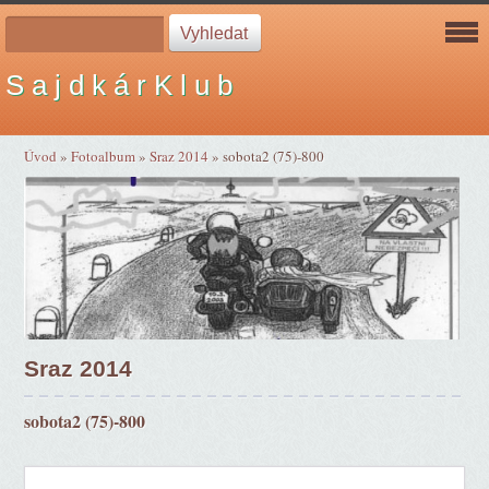
S a j d k á r K l u b
Úvod
»
Fotoalbum
»
Sraz 2014
»
sobota2 (75)-800
Sraz 2014
sobota2 (75)-800