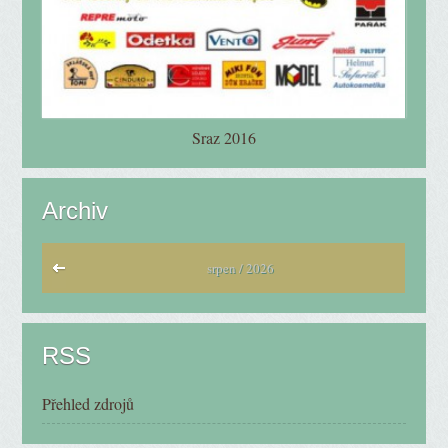
Sraz 2016
Archiv
srpen / 2026
RSS
Přehled zdrojů