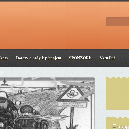
zkazy
Dotazy a rady k připojení
SPONZOŘI:
Aktuálně
00
Foto