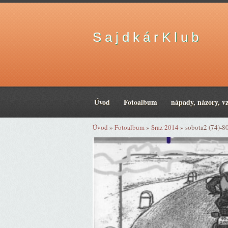
S a j d k á r K l u b
Úvod
Fotoalbum
nápady, názory, v
Úvod
»
Fotoalbum
»
Sraz 2014
»
sobota2 (74)-8