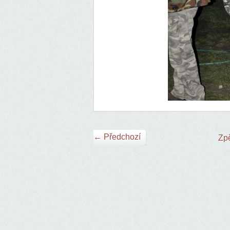
← Předchozí
Zpě