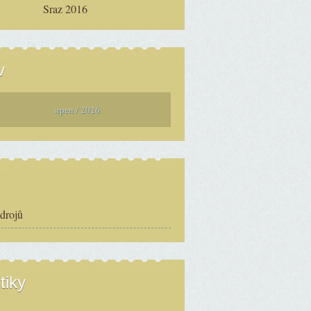
Sraz 2016
v
srpen / 2026
zdrojů
tiky