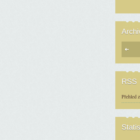
Archi
RSS
Přehled 
Statis