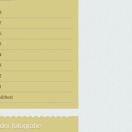
8
7
6
5
4
3
2
1
edchozí
dní fotografie