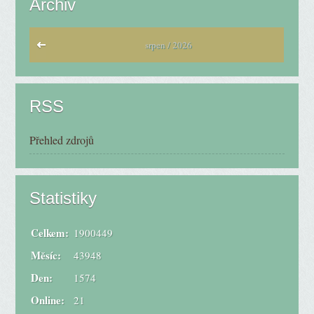
Archiv
srpen / 2026
RSS
Přehled zdrojů
Statistiky
Celkem:
1900449
Měsíc:
43948
Den:
1574
Online:
21