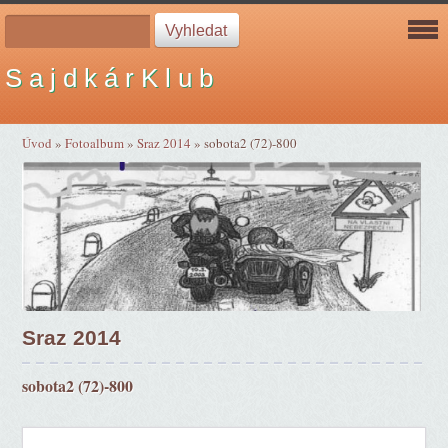
S a j d k á r K l u b
Úvod
»
Fotoalbum
»
Sraz 2014
»
sobota2 (72)-800
Sraz 2014
sobota2 (72)-800