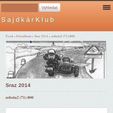
S a j d k á r K l u b
Úvod
»
Fotoalbum
»
Sraz 2014
»
sobota2 (71)-800
Sraz 2014
sobota2 (71)-800