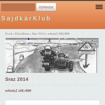
S a j d k á r K l u b
Úvod
»
Fotoalbum
»
Sraz 2014
»
sobota2 (68)-800
Sraz 2014
sobota2 (68)-800