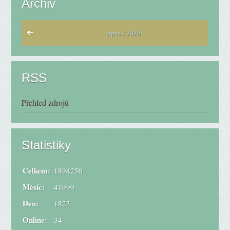
Archiv
srpen / 2026
RSS
Přehled zdrojů
Statistiky
Celkem:
1894250
Měsíc:
41999
Den:
1823
Online:
34