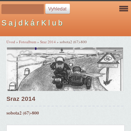
S a j d k á r K l u b
Úvod
»
Fotoalbum
»
Sraz 2014
»
sobota2 (67)-800
Sraz 2014
sobota2 (67)-800