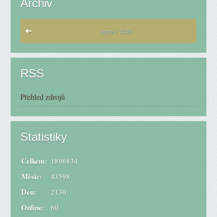
Archiv
srpen / 2026
RSS
Přehled zdrojů
Statistiky
Celkem:
1896834
Měsíc:
43598
Den:
2130
Online:
60