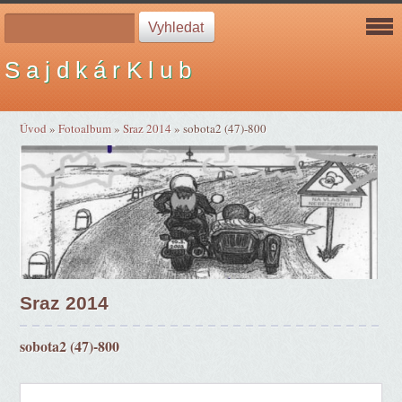
S a j d k á r K l u b
Úvod
»
Fotoalbum
»
Sraz 2014
»
sobota2 (47)-800
Sraz 2014
sobota2 (47)-800