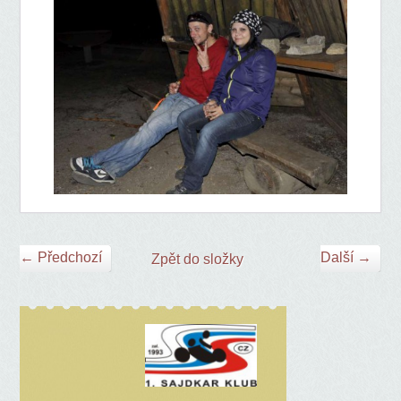
← Předchozí
Další →
Zpět do složky