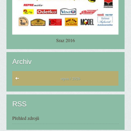
Sraz 2016
Archiv
srpen / 2026
RSS
Přehled zdrojů