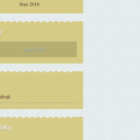
Sraz 2016
v
srpen / 2026
zdrojů
tiky