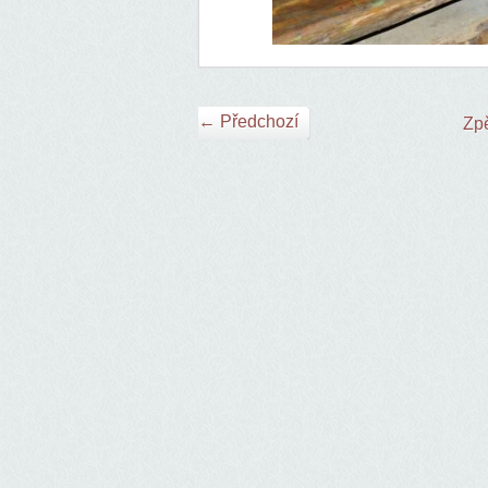
← Předchozí
Zpě