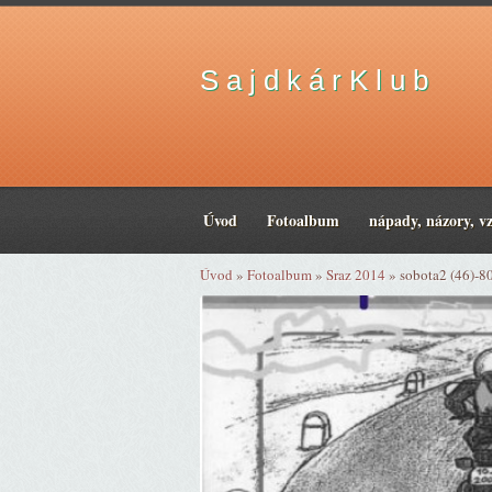
S a j d k á r K l u b
Úvod
Fotoalbum
nápady, názory, v
Úvod
»
Fotoalbum
»
Sraz 2014
»
sobota2 (46)-8