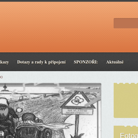
zkazy
Dotazy a rady k připojení
SPONZOŘI:
Aktuálně
00
Foto