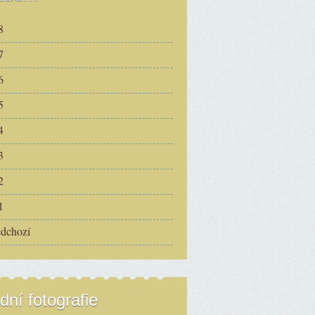
8
7
6
5
4
3
2
1
edchozí
dní fotografie