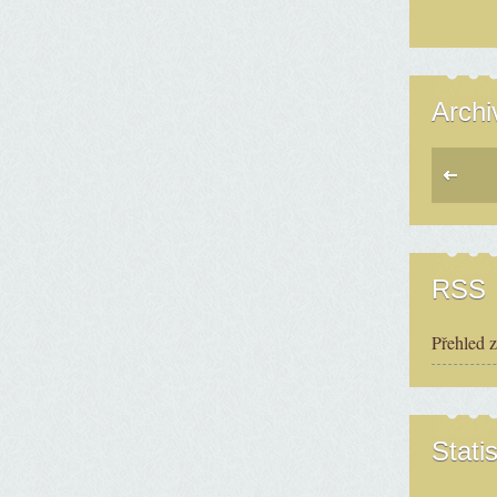
Archi
RSS
Přehled 
Statis