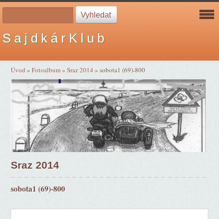
S a j d k á r K l u b
Úvod
»
Fotoalbum
»
Sraz 2014
»
sobota1 (69)-800
Sraz 2014
sobota1 (69)-800