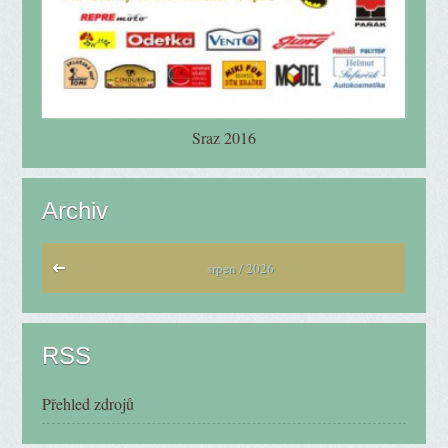
Sraz 2016
Archiv
srpen / 2026
RSS
Přehled zdrojů