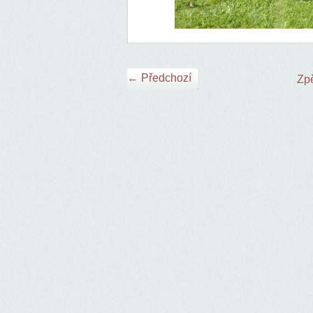
← Předchozí
Zpě