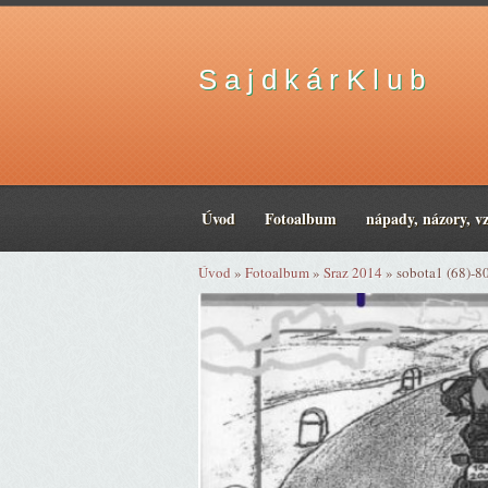
S a j d k á r K l u b
Úvod
Fotoalbum
nápady, názory, v
Úvod
»
Fotoalbum
»
Sraz 2014
»
sobota1 (68)-8