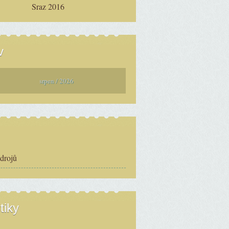
Sraz 2016
v
srpen / 2026
zdrojů
tiky