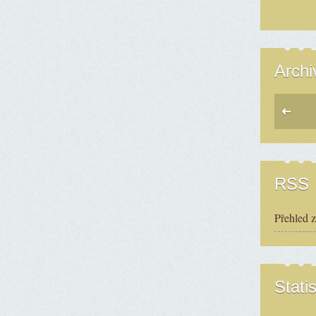
Archi
RSS
Přehled 
Statis