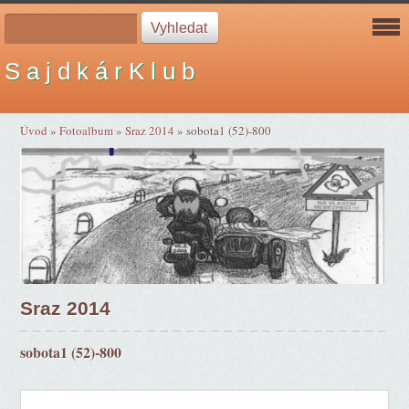
S a j d k á r K l u b
Úvod
»
Fotoalbum
»
Sraz 2014
»
sobota1 (52)-800
Sraz 2014
sobota1 (52)-800