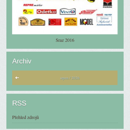
Sraz 2016
Archiv
srpen / 2026
RSS
Přehled zdrojů