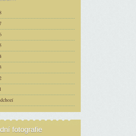
8
7
6
5
4
3
2
1
edchozí
dní fotografie