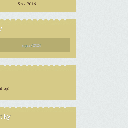
Sraz 2016
v
srpen / 2026
zdrojů
tiky