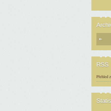
Archi
RSS
Přehled 
Statis