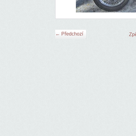
← Předchozí
Zpě