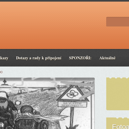
zkazy
Dotazy a rady k připojení
SPONZOŘI:
Aktuálně
00
Foto