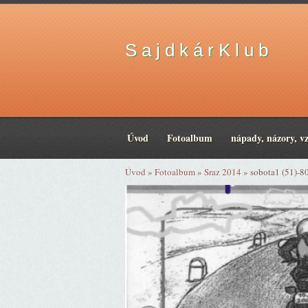
S a j d k á r K l u b
Úvod
Fotoalbum
nápady, názory, v
Úvod
»
Fotoalbum
»
Sraz 2014
»
sobota1 (51)-8