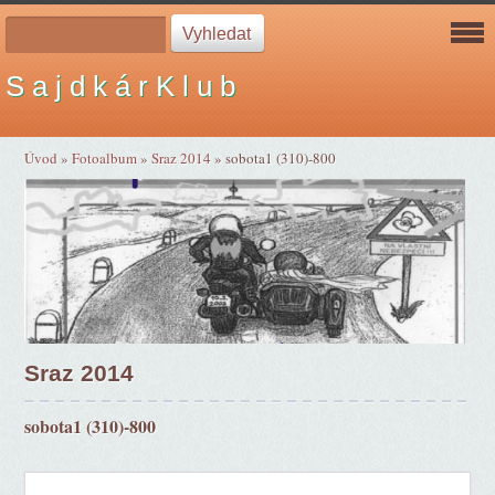
S a j d k á r K l u b
Úvod
»
Fotoalbum
»
Sraz 2014
»
sobota1 (310)-800
Sraz 2014
sobota1 (310)-800