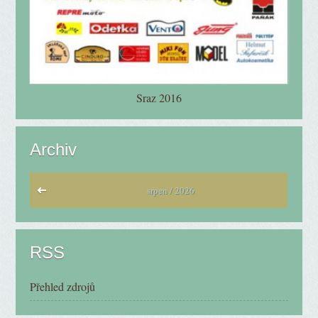
Sraz 2016
Archiv
srpen / 2026
RSS
Přehled zdrojů