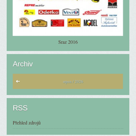
Sraz 2016
Archiv
srpen / 2026
RSS
Přehled zdrojů