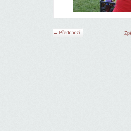
← Předchozí
Zpě