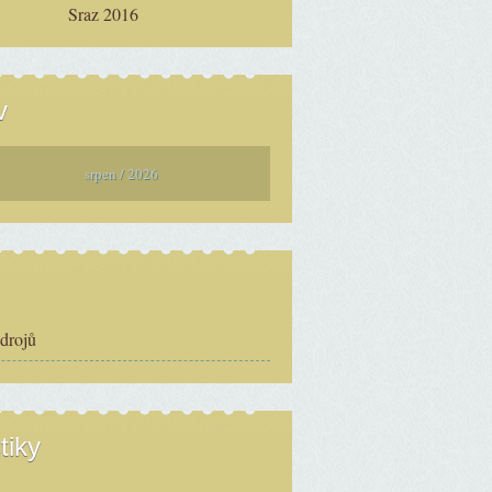
Sraz 2016
v
srpen / 2026
zdrojů
tiky