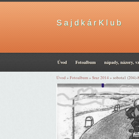
S a j d k á r K l u b
Úvod
Fotoalbum
nápady, názory, v
Úvod
»
Fotoalbum
»
Sraz 2014
»
sobota1 (204)-