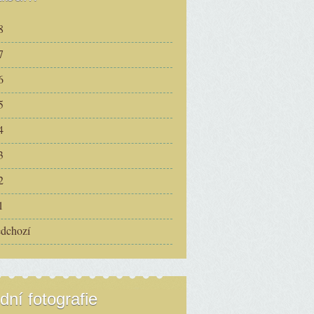
8
7
6
5
4
3
2
1
edchozí
dní fotografie