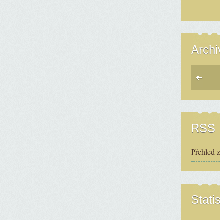
Archi
RSS
Přehled 
Statis