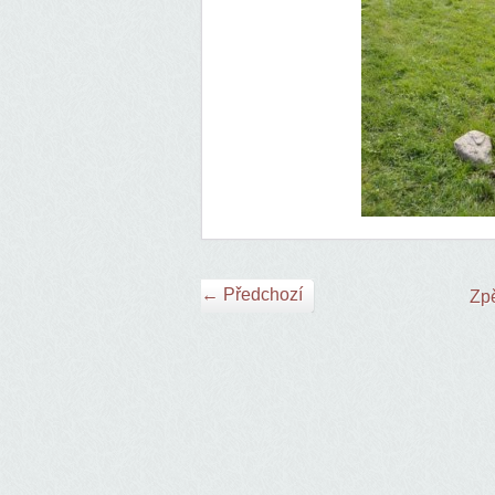
← Předchozí
Zpě