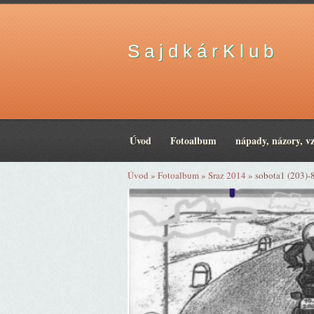
S a j d k á r K l u b
Úvod
Fotoalbum
nápady, názory, v
Úvod
»
Fotoalbum
»
Sraz 2014
»
sobota1 (203)-