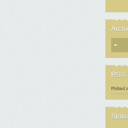
Archi
RSS
Přehled 
Statis