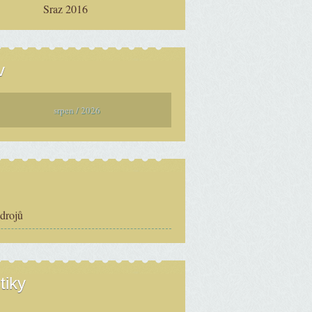
Sraz 2016
v
srpen / 2026
zdrojů
tiky