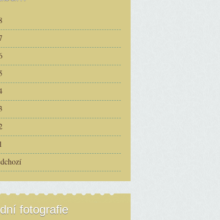
8
7
6
5
4
3
2
1
edchozí
dní fotografie