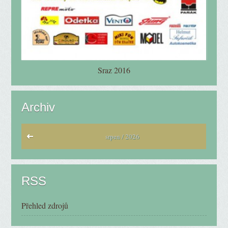
Sraz 2016
Archiv
srpen / 2026
RSS
Přehled zdrojů