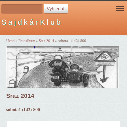
S a j d k á r K l u b
Úvod
»
Fotoalbum
»
Sraz 2014
»
sobota1 (142)-800
Sraz 2014
sobota1 (142)-800