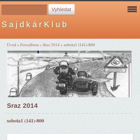
S a j d k á r K l u b
Úvod
»
Fotoalbum
»
Sraz 2014
»
sobota1 (141)-800
Sraz 2014
sobota1 (141)-800