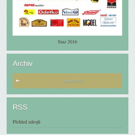
Sraz 2016
Archiv
srpen / 2026
RSS
Přehled zdrojů