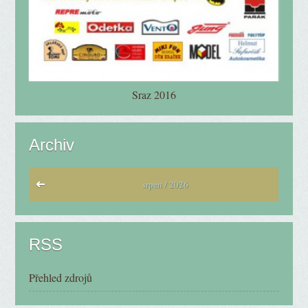
Sraz 2016
Archiv
srpen / 2026
RSS
Přehled zdrojů