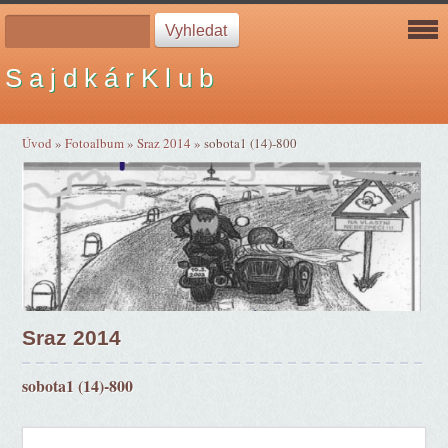
S a j d k á r K l u b
Úvod
»
Fotoalbum
»
Sraz 2014
»
sobota1 (14)-800
Sraz 2014
sobota1 (14)-800