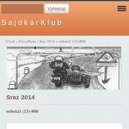
S a j d k á r K l u b
Úvod
»
Fotoalbum
»
Sraz 2014
»
sobota1 (13)-800
Sraz 2014
sobota1 (13)-800