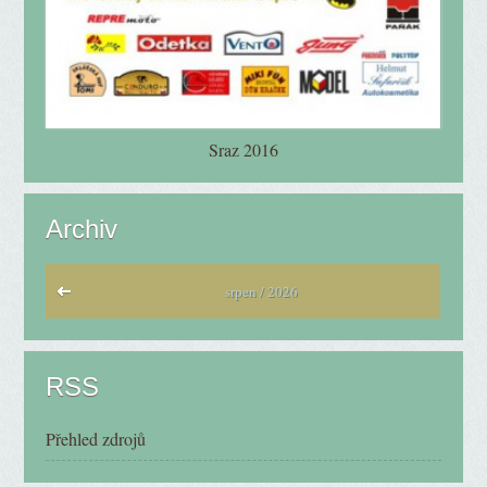
Sraz 2016
Archiv
srpen / 2026
RSS
Přehled zdrojů