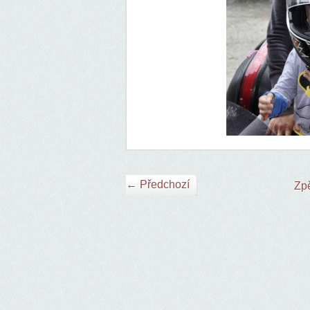
← Předchozí
Zpě