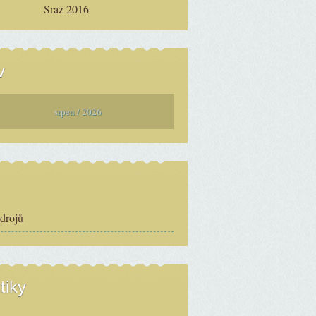
Sraz 2016
v
srpen / 2026
zdrojů
tiky