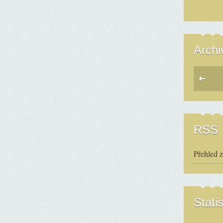
Archi
RSS
Přehled 
Statis