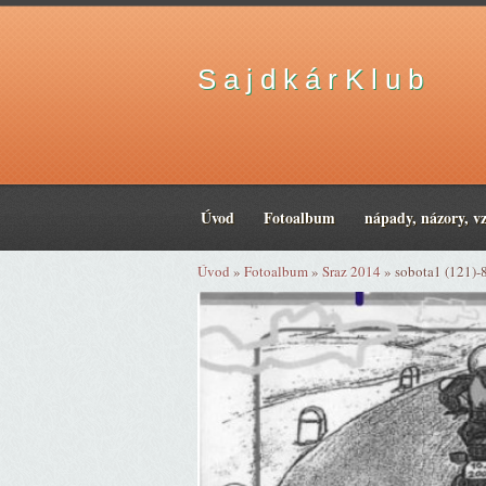
S a j d k á r K l u b
Úvod
Fotoalbum
nápady, názory, v
Úvod
»
Fotoalbum
»
Sraz 2014
»
sobota1 (121)-