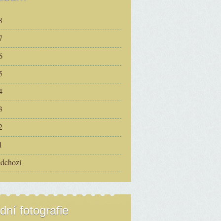
8
7
6
5
4
3
2
1
edchozí
dní fotografie