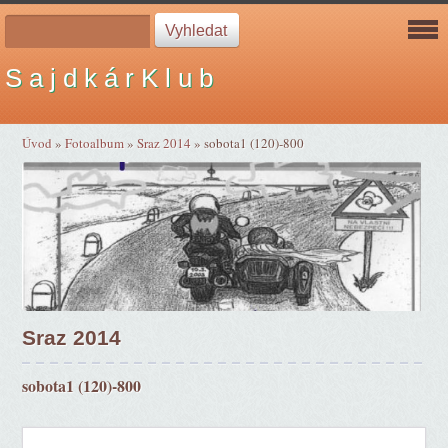
S a j d k á r K l u b
Úvod
»
Fotoalbum
»
Sraz 2014
»
sobota1 (120)-800
Sraz 2014
sobota1 (120)-800