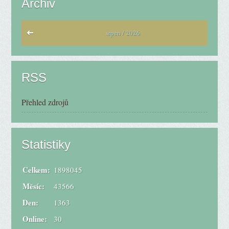
Archiv
srpen / 2026
RSS
Přehled zdrojů
Statistiky
Celkem:
1898045
Měsíc:
43566
Den:
1363
Online:
30