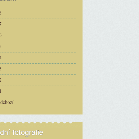
8
7
6
5
4
3
2
1
edchozí
dní fotografie