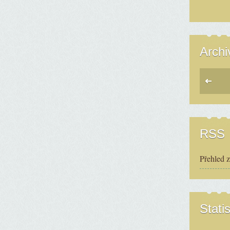
Archi
RSS
Přehled 
Statis