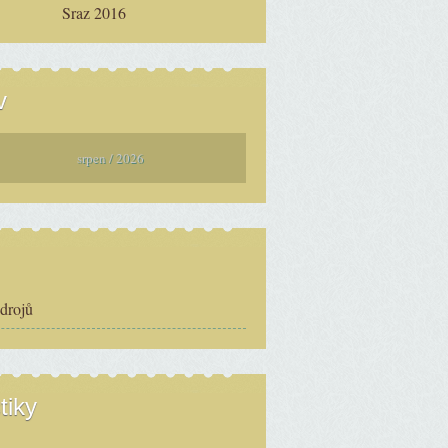
Sraz 2016
v
srpen / 2026
zdrojů
tiky