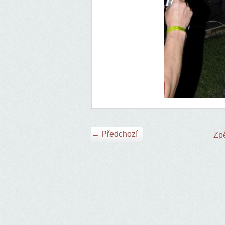
← Předchozí
Zpě