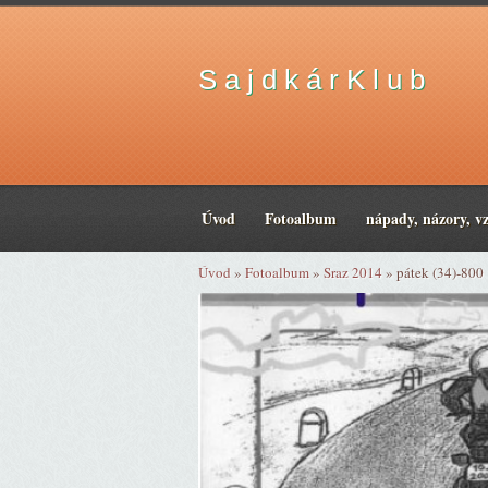
S a j d k á r K l u b
Úvod
Fotoalbum
nápady, názory, v
Úvod
»
Fotoalbum
»
Sraz 2014
»
pátek (34)-800