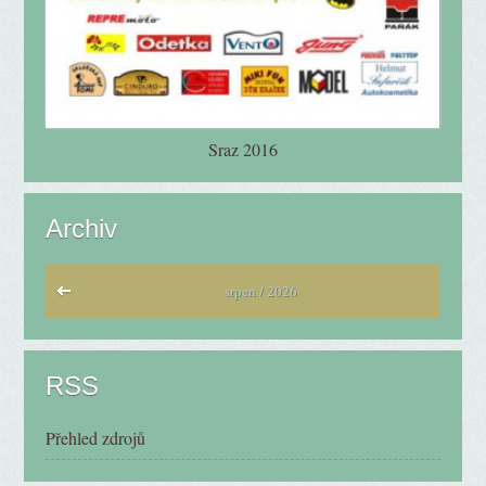
Sraz 2016
Archiv
srpen / 2026
RSS
Přehled zdrojů