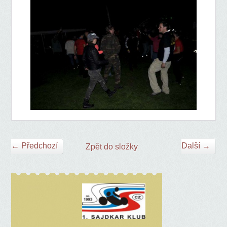
← Předchozí
Další →
Zpět do složky