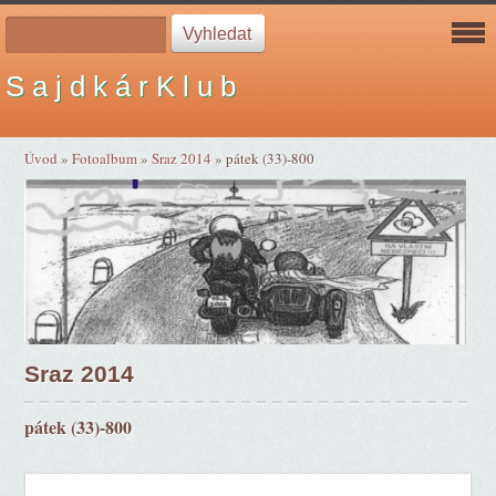
S a j d k á r K l u b
Úvod
»
Fotoalbum
»
Sraz 2014
»
pátek (33)-800
Sraz 2014
pátek (33)-800