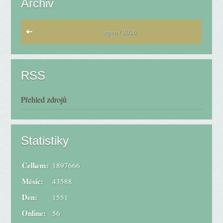
Archiv
srpen / 2026
RSS
Přehled zdrojů
Statistiky
Celkem:
1897666
Měsíc:
43588
Den:
1551
Online:
56