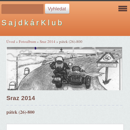
S a j d k á r K l u b
Úvod
»
Fotoalbum
»
Sraz 2014
»
pátek (26)-800
Sraz 2014
pátek (26)-800