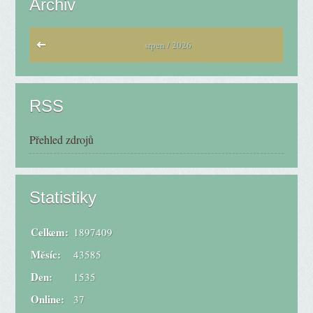
Archiv
srpen / 2026
RSS
Přehled zdrojů
Statistiky
Celkem:
1897409
Měsíc:
43585
Den:
1535
Online:
37