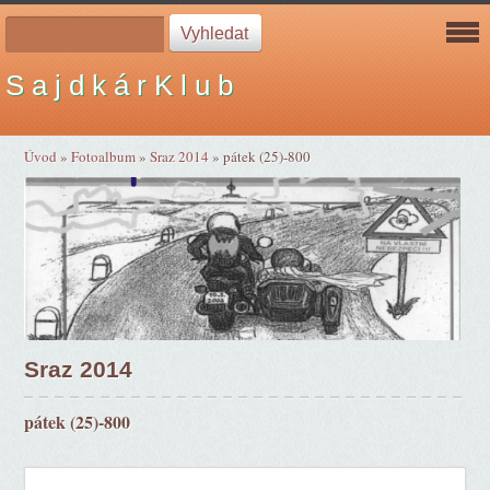
S a j d k á r K l u b
Úvod
»
Fotoalbum
»
Sraz 2014
»
pátek (25)-800
Sraz 2014
pátek (25)-800