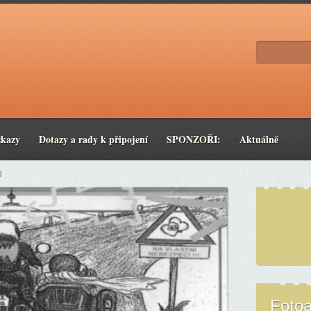
zkazy
Dotazy a rady k připojení
SPONZOŘI:
Aktuálně
0
Foto