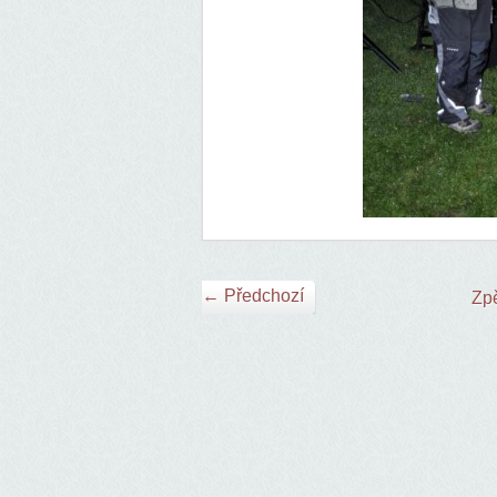
← Předchozí
Zpě