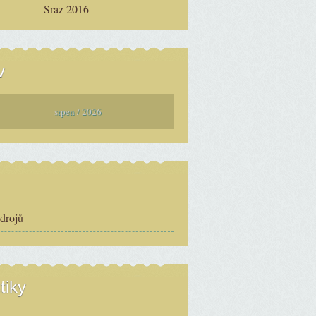
Sraz 2016
v
srpen / 2026
zdrojů
tiky