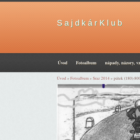
S a j d k á r K l u b
Úvod
Fotoalbum
nápady, názory, v
Úvod
»
Fotoalbum
»
Sraz 2014
»
pátek (180)-80