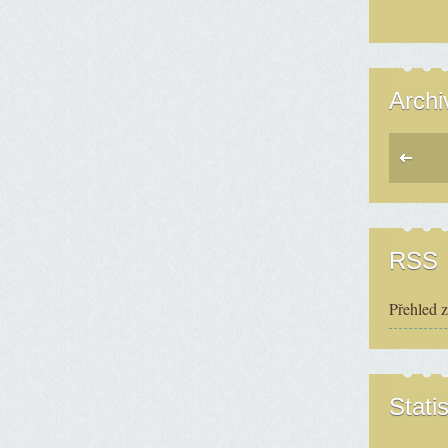
Archi
RSS
Přehled 
Statis