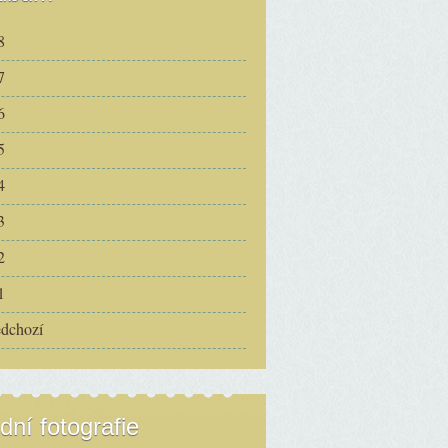
8
7
6
5
4
3
2
1
edchozí
dní fotografie