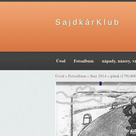
S a j d k á r K l u b
Úvod
Fotoalbum
nápady, názory, v
Úvod
»
Fotoalbum
»
Sraz 2014
»
pátek (179)-80