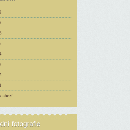
8
7
6
5
4
3
2
1
edchozí
dní fotografie