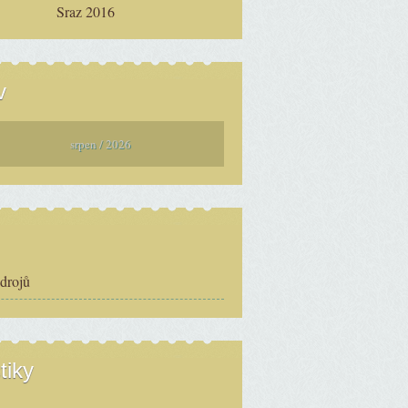
Sraz 2016
v
srpen / 2026
zdrojů
tiky