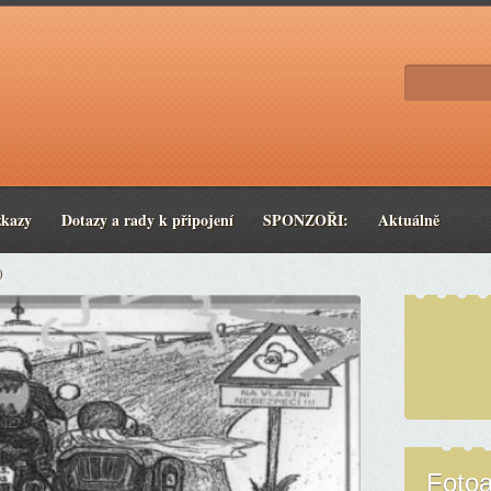
zkazy
Dotazy a rady k připojení
SPONZOŘI:
Aktuálně
0
Foto