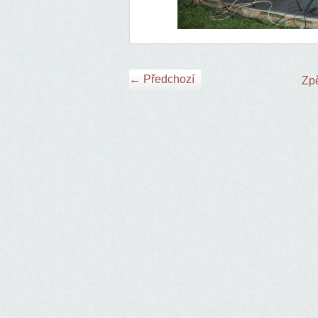
← Předchozí
Zpě