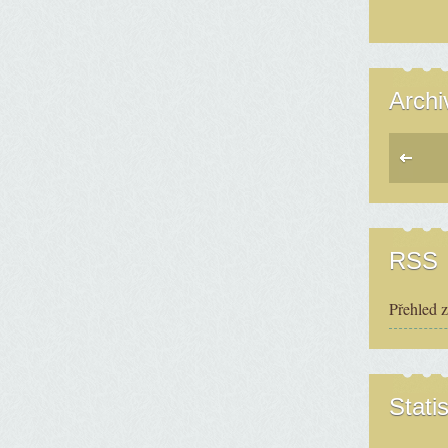
Archi
RSS
Přehled 
Statis