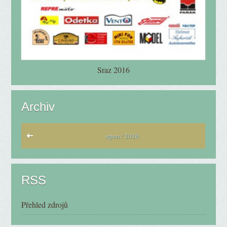
Sraz 2016
Archiv
srpen / 2026
RSS
Přehled zdrojů