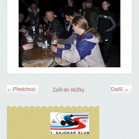
← Předchozí
Další →
Zpět do složky