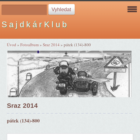
S a j d k á r K l u b
Úvod
»
Fotoalbum
»
Sraz 2014
»
pátek (134)-800
Sraz 2014
pátek (134)-800